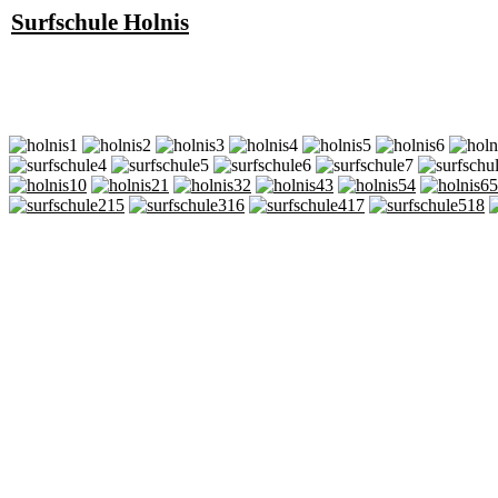
Surfschule Holnis
0
1
2
3
4
5
15
16
17
18