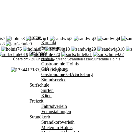
Home
Kontakt
Impressum
6
7
8
9
10
StrÃ¤nde
19
20
21
22
Holnis
Übersicht
- Zu uns finden - Strand/Strandterrasse/Surfschule Holnis
Gastronomie Holnis
GlÃ¼cksburg
Gastronomie GlÃ¼cksburg
Strandservice
Surfschule
Surfen
Kiten
Freizeit
Fahradverleih
Veranstaltungen
Strandkorb
Strandkorbverleih
Mieten in Holnis