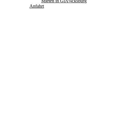
Mieten in GlÃ¼cksburg
Anfahrt