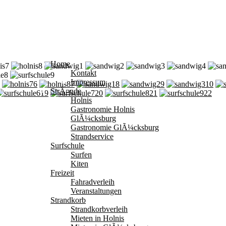
Home
Kontakt
Impressum
6
7
8
9
10
StrÃ¤nde
19
20
21
22
Holnis
Gastronomie Holnis
GlÃ¼cksburg
Gastronomie GlÃ¼cksburg
Strandservice
Surfschule
Surfen
Kiten
Freizeit
Fahradverleih
Veranstaltungen
Strandkorb
Strandkorbverleih
Mieten in Holnis