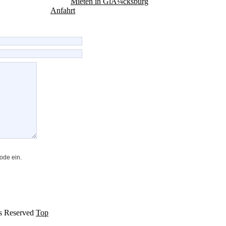
Mieten in GlÃ¼cksburg
Anfahrt
ode ein.
ts Reserved
Top